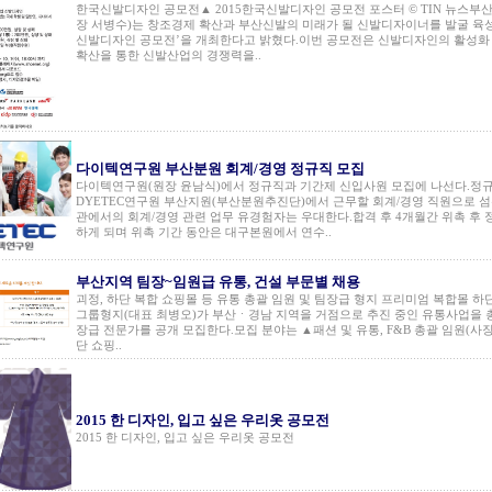
한국신발디자인 공모전▲ 2015한국신발디자인 공모전 포스터 © TIN 뉴스부
장 서병수)는 창조경제 확산과 부산신발의 미래가 될 신발디자이너를 발굴 육성
신발디자인 공모전’을 개최한다고 밝혔다.이번 공모전은 신발디자인의 활성화
확산을 통한 신발산업의 경쟁력을..
다이텍연구원 부산분원 회계/경영 정규직 모집
다이텍연구원(원장 윤남식)에서 정규직과 기간제 신입사원 모집에 나선다.정
DYETEC연구원 부산지원(부산분원추진단)에서 근무할 회계/경영 직원으로 섬
관에서의 회계/경영 관련 업무 유경험자는 우대한다.합격 후 4개월간 위촉 후
하게 되며 위촉 기간 동안은 대구본원에서 연수..
부산지역 팀장~임원급 유통, 건설 부문별 채용
괴정, 하단 복합 쇼핑몰 등 유통 총괄 임원 및 팀장급 형지 프리미엄 복합몰 하
그룹형지(대표 최병오)가 부산ㆍ경남 지역을 거점으로 추진 중인 유통사업을 
장급 전문가를 공개 모집한다.모집 분야는 ▲패션 및 유통, F&B 총괄 임원(사장
단 쇼핑..
2015 한 디자인, 입고 싶은 우리옷 공모전
2015 한 디자인, 입고 싶은 우리옷 공모전