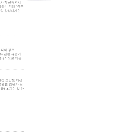
산시(부산광역시
하기 위해 ‘한국
 및 감성디자인
규직의 경우
유 관련 유관기
 정규직으로 채용
단점 조감도.패션
총괄할 임원과 팀
급) ▲괴정 및 하