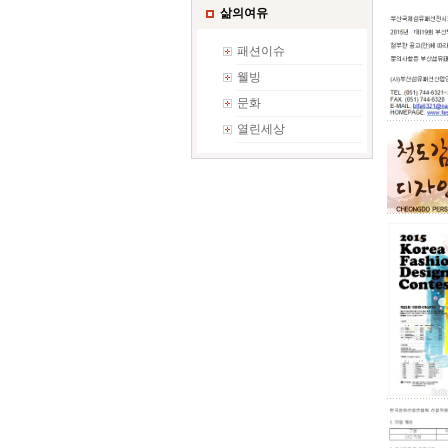
삶의여유
패션이슈
웰빙
문화
열린세상