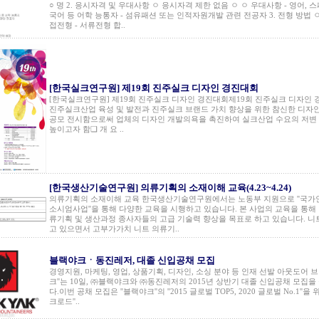
○ 명 2. 응시자격 및 우대사항 ㅇ 응시자격 제한 없음 ㅇ ㅇ 우대사항 - 영어, 스
국어 등 어학 능통자 - 섬유패션 또는 인적자원개발 관련 전공자 3. 전형 방법 
접전형 - 서류전형 합..
[한국실크연구원] 제19회 진주실크 디자인 경진대회
[한국실크연구원] 제19회 진주실크 디자인 경진대회제19회 진주실크 디자인 
진주실크산업 육성 및 발전과 진주실크 브랜드 가치 향상을 위한 참신한 디자
공모 전시함으로써 업체의 디자인 개발의욕을 촉진하여 실크산업 수요의 저변
높이고자 함❏ 개 요 ..
[한국생산기술연구원] 의류기획의 소재이해 교육(4.23~4.24)
의류기획의 소재이해 교육 한국생산기술연구원에서는 노동부 지원으로 ''국
소시엄사업''을 통해 다양한 교육을 시행하고 있습니다. 본 사업의 교육을 통해
류기획 및 생산과정 종사자들의 고급 기술력 향상을 목표로 하고 있습니다. 니
고 있으면서 고부가가치 니트 의류기..
블랙야크ㆍ동진레저, 대졸 신입공채 모집
경영지원, 마케팅, 영업, 상품기획, 디자인, 소싱 분야 등 인재 선발 아웃도어 브
크''는 10일, ㈜블랙야크와 ㈜동진레저의 2015년 상반기 대졸 신입공채 모집
다.이번 공채 모집은 ''블랙야크''의 ''2015 글로벌 TOP5, 2020 글로벌 No.1''을
크로드''..