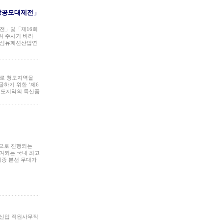
상공모대제전」
대전」및「제16회
여 주시기 바라
산섬유패션산업연
으로 청도지역을
하기 위한 ‘제6
청도지역의 특산품
관으로 진행되는
여되는 국내 최고
 최종 본선 무대가
원신입 직원사무직