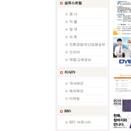
섬유스트림
원 사
직 물
염 색
의 류
친환경염색/산업용섬유
인프라
채용/교육정보
지식IN
국내패션
해외패션
마케팅
BBS
BFC 커뮤니티