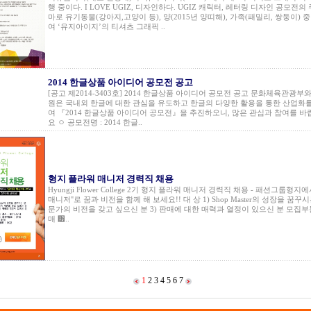
행 중이다. I LOVE UGIZ, 디자인하다. UGIZ 캐릭터, 레터링 디자인 공모전의
마로 유기동물(강아지,고양이 등), 양(2015년 양띠해), 가족(패밀리, 쌍둥이) 
여 ‘유지아이지’의 티셔츠 그래픽 ..
2014 한글상품 아이디어 공모전 공고
[공고 제2014-3403호] 2014 한글상품 아이디어 공모전 공고 문화체육관광
원은 국내외 한글에 대한 관심을 유도하고 한글의 다양한 활용을 통한 산업화
여 『2014 한글상품 아이디어 공모전』을 추진하오니, 많은 관심과 참여를 바랍
요 ㅇ 공모전명 : 2014 한글..
형지 플라워 매니저 경력직 채용
Hyungji Flower College 2기 형지 플라워 매니저 경력직 채용 - 패션그룹형지
매니저''로 꿈과 비전을 함께 해 보세요!! 대 상 1) Shop Master의 성장을 꿈꾸시
문가의 비전을 갖고 싶으신 분 3) 판매에 대한 매력과 열정이 있으신 분 모집부문
매 ᥿..
1
2
3
4
5
6
7