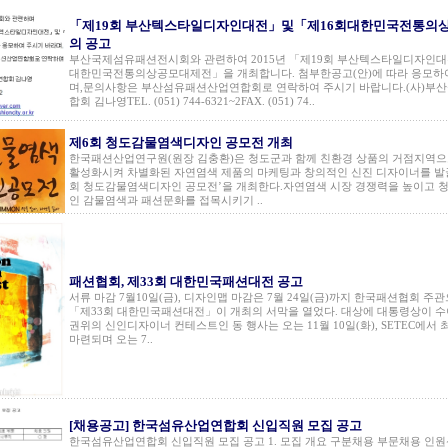
「제19회 부산텍스타일디자인대전」및「제16회대한민국전통의
의 공고
부산국제섬유패션전시회와 관련하여 2015년 「제19회 부산텍스타일디자인
대한민국전통의상공모대제전」을 개최합니다. 첨부한공고(안)에 따라 응모하
며,문의사항은 부산섬유패션산업연합회로 연락하여 주시기 바랍니다.(사)부
합회 김나영TEL. (051) 744-6321~2FAX. (051) 74..
제6회 청도감물염색디자인 공모전 개최
한국패션산업연구원(원장 김충환)은 청도군과 함께 친환경 상품의 거점지역
활성화시켜 차별화된 자연염색 제품의 마케팅과 창의적인 신진 디자이너를 발굴
회 청도감물염색디자인 공모전’을 개최한다.자연염색 시장 경쟁력을 높이고 
인 감물염색과 패션문화를 접목시키기 ..
패션협회, 제33회 대한민국패션대전 공고
서류 마감 7월10일(금), 디자인맵 마감은 7월 24일(금)까지 한국패션협회 주
「제33회 대한민국패션대전」이 개최의 서막을 열었다. 대상에 대통령상이 수
권위의 신인디자이너 컨테스트인 동 행사는 오는 11월 10일(화), SETEC에서
마련되며 오는 7..
[채용공고] 한국섬유산업연합회 신입직원 모집 공고
한국섬유산업연합회 신입직원 모집 공고 1. 모집 개요 구분채용 부문채용 인