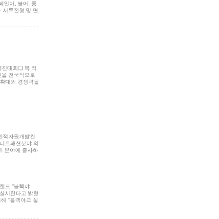
페인어, 불어, 중
ㅇ 서류전형 및 면
경진대회❏ 목 적
인을 전국적으로
 확대와 경쟁력을
가인적자원개발컨
 니트패션분야 의
트 분야에 종사하
랜드 ''블랙야
을 실시한다고 밝혔
 위해 ''블랙야크 실