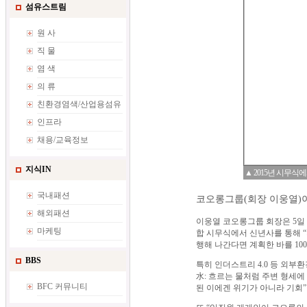
섬유스트림
원 사
직 물
염 색
의 류
친환경염색/산업용섬유
인프라
채용/교육정보
지식IN
▲ 2015년 시무식
국내패션
코오롱그룹(회장 이웅열)이 
해외패션
이웅열 코오롱그룹 회장은 5일
마케팅
합 시무식에서 신년사를 통해 
행해 나간다면 계획한 바를 100
BBS
특히 인더스트리 4.0 등 외부
水: 흐르는 물처럼 주변 형세에
BFC 커뮤니티
된 이에겐 위기가 아니라 기회”