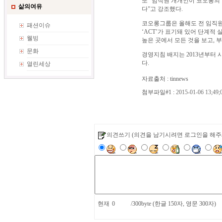
또 “임직원 개개인이 코오롱의
삶의여유
다”고 강조했다.
코오롱그룹은 올해도 전 임직원
패션이슈
‘ACT’가 표기돼 있어 단계적
웰빙
높은 곳에서 모든 것을 보고, 
문화
경영지침 배지는 2013년부터 
다.
열린세상
자료출처 : tinnews
첨부파일#1 :
2015-01-06 13;49;
의견쓰기
(의견을 남기시려면 로그인을 해주
현재
/300byte (한글 150자, 영문 300자)