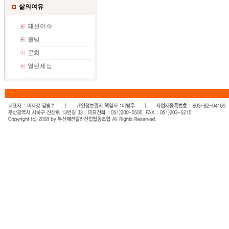
삶의여유
패션이슈
웰빙
문화
열린세상