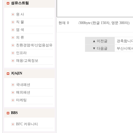
섬유스트림
원 사
직 물
현재
/300byte (한글 150자, 영문 300자)
염 색
의 류
▲ 이전글
경축함니다
친환경염색/산업용섬유
▼ 다음글
부산시에서
인프라
채용/교육정보
지식IN
국내패션
해외패션
마케팅
BBS
BFC 커뮤니티