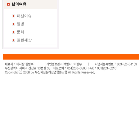
삶의여유
패션이슈
웰빙
문화
열린세상