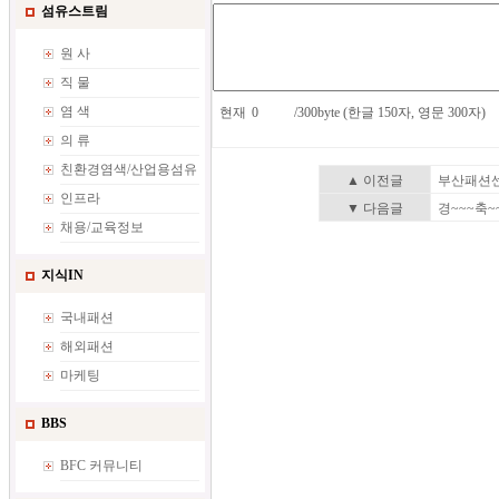
섬유스트림
원 사
직 물
염 색
현재
/300byte (한글 150자, 영문 300자)
의 류
친환경염색/산업용섬유
▲ 이전글
부산패션센
인프라
▼ 다음글
경~~~축~
채용/교육정보
지식IN
국내패션
해외패션
마케팅
BBS
BFC 커뮤니티