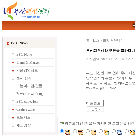
홈
>
BBS
>
BFC 커뮤니티
BFC News
부산패션센타 오픈을 축하합니
BFC News
기사입력 2008-11-28 오후 5:57:00 
Trend & Market
기술경영정보
부산패션센터로 인해 우리 패
전시/행사
염색업계의 홍보가 많이 이루어
세계로~ 세계로~ 뻗쳐나갔으면
오늘의기업/인물
화~ 이~ 팅!!! *^^*
Power networking
BFC collection
비밀번호 :
creative zone
보도자료
의견쓰기
(의견을 남기시려면 로그인을 해주
패션영상