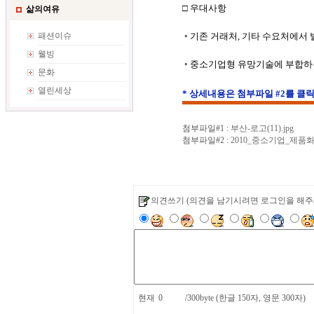
□ 우대사항
삶의여유
패션이슈
◦ 기존 거래처, 기타 수요처에서
웰빙
◦
중소기업형 유망기술에 부합하
문화
열린세상
* 상세내용은 첨부파일 #2를 클
첨부파일#1 :
부산-로고(11).jpg
첨부파일#2 :
2010_중소기업_제품화
의견쓰기
(의견을 남기시려면 로그인을 해주
현재
/300byte (한글 150자, 영문 300자)