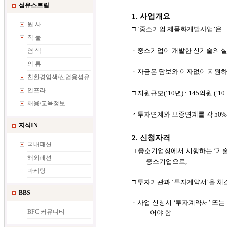
섬유스트림
1. 사업개요
원 사
□ ‘중소기업 제품화개발사업’은
직 물
◦
중소기업이 개발한 신기술의 실
염 색
의 류
◦
자금은 담보와 이자없이 지원하
친환경염색/산업용섬유
인프라
□ 지원규모(‘10년) : 145
억원
(’1
채용/교육정보
◦ 투자연계와 보증연계를 각 50%
지식IN
2. 신청자격
국내패션
□
중소기업청에서 시행하는 ‘기
해외패션
중소기업으로,
마케팅
□
투자기관과 ‘투자계약서’을 체
BBS
◦ 사업 신청시 ‘투자계약서’ 또
BFC 커뮤니티
어야 함