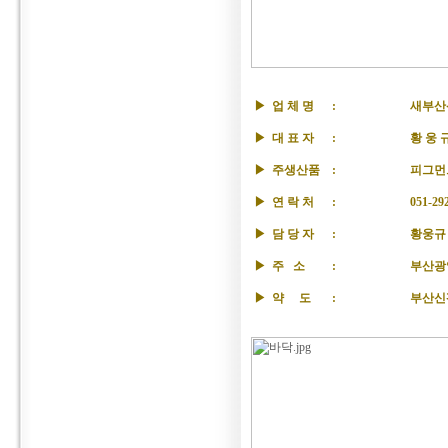
▶
업 체 명
:
새부
▶
대 표 자
:
황 웅
▶ 주생산품
:
피그먼
▶ 연 락 처
:
051-29
▶ 담 당 자
:
황웅규
▶
주 소
:
부산광역
▶
약
도
:
부산신평